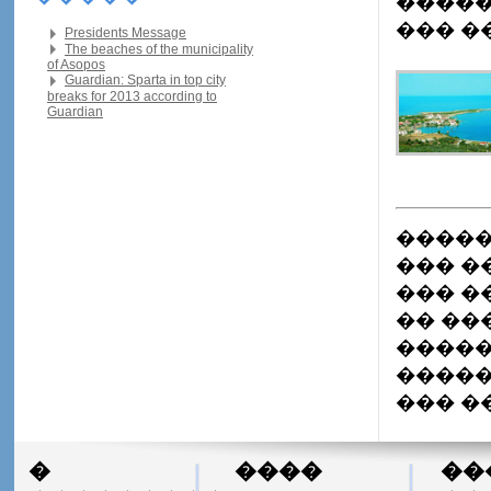
�����
��� �
Presidents Message
The beaches of the municipality
of Asopos
Guardian: Sparta in top city
breaks for 2013 according to
Guardian
�����
��� �
��� �
�� ��
������
�����
��� �
�
����
��