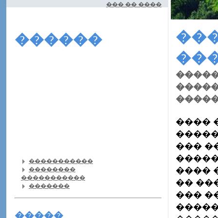
��� �� ����
��
������
��
�����
�����
�����
���� 
�����
��� �
�����
�����������
���� 
��������
�����������
�� ��
�������
��� �
�����
�����