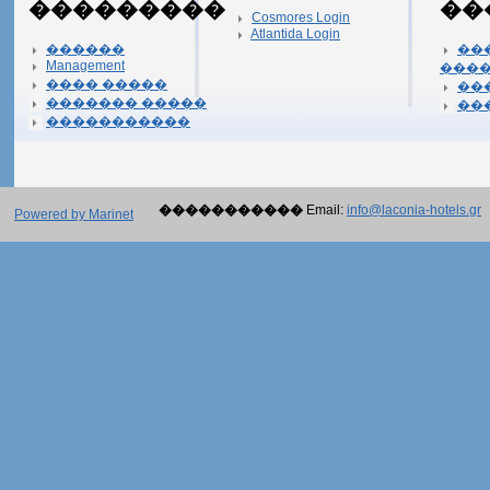
���������
��
Cosmores Login
Atlantida Login
������
��
Management
���
���� �����
��
������� �����
��
�����������
�����������
Email:
info@laconia-hotels.gr
Powered by Marinet