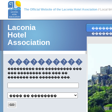
The Official Website of the Laconia Hotel Asociation
// Local ti
Laconia
�����
Hotel
�����
Association
����������
��������� ��� ��������� ���
��� �������� ��� ��� ��
������� ��� ������� ���.