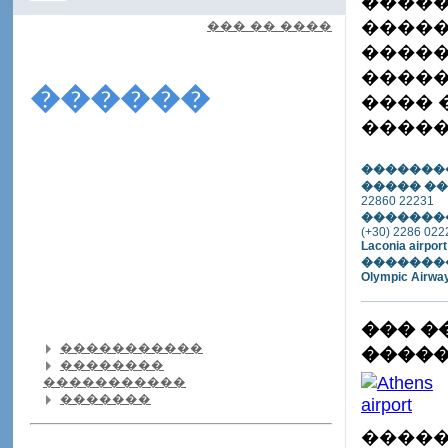
�����
�����
��� �� ����
�����
�����
������
���� 
����
�������
����� ��
22860 22231
�������
(+30) 2286 022
Laconia airport
�������
Olympic Airwa
��� �
�����������
����
��������
�����������
�������
�����