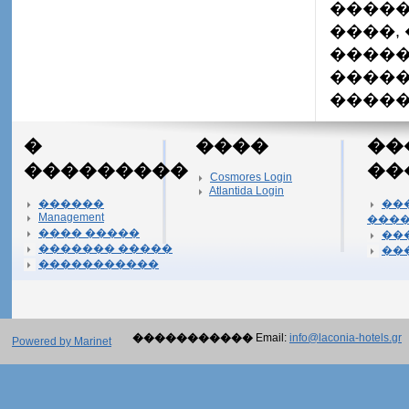
�����
����,
�����
�����
�����
�
����
��
���������
��
Cosmores Login
Atlantida Login
������
��
Management
���
���� �����
��
������� �����
��
�����������
�����������
Email:
info@laconia-hotels.gr
Powered by Marinet