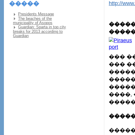
http://www.
�����
Presidents Message
The beaches of the
�����
municipality of Asopos
Guardian: Sparta in top city
�����
breaks for 2013 according to
Guardian
��� �
��� �
�����
�����
�����
����,
�����
�����
�����