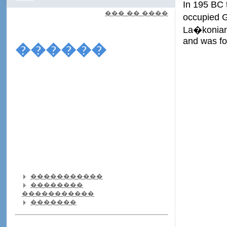
In 195 BC 
��� �� ����
occupied G
La�konian
and was fo
������
�����������
��������
�����������
�������