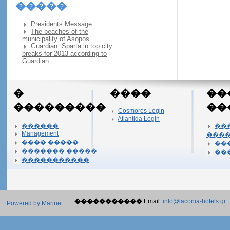
�����
Presidents Message
The beaches of the
municipality of Asopos
Guardian: Sparta in top city
breaks for 2013 according to
Guardian
�
����
��
���������
��
Cosmores Login
Atlantida Login
������
��
Management
���
���� �����
��
������� �����
��
�����������
�����������
Email:
info@laconia-hotels.gr
Powered by Marinet