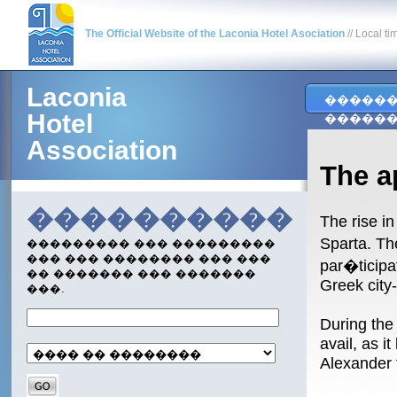
The Official Website of the Laconia Hotel Asociation
// Local ti
Laconia
�����
Hotel
�����
Association
The a
����������
The rise i
Sparta. Th
��������� ��� ���������
��� ��� �������� ��� ���
par�ticipa
�� ������� ��� �������
Greek city-
���.
During the 
avail, as i
Alexander 