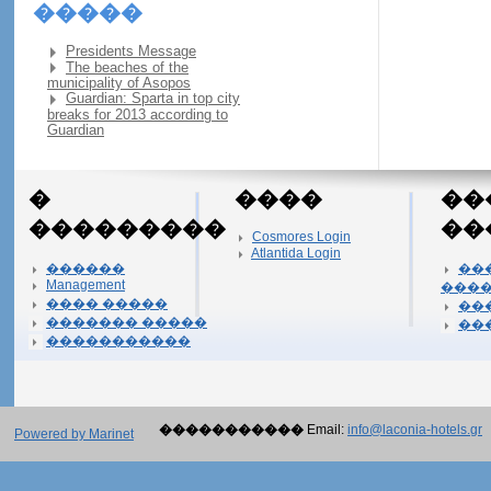
�����
Presidents Message
The beaches of the
municipality of Asopos
Guardian: Sparta in top city
breaks for 2013 according to
Guardian
�
����
��
���������
��
Cosmores Login
Atlantida Login
������
��
Management
���
���� �����
��
������� �����
��
�����������
�����������
Email:
info@laconia-hotels.gr
Powered by Marinet