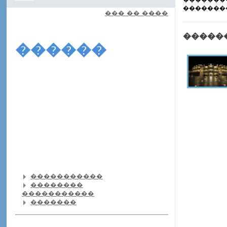
�������
��� �� ����
�����
������
�����������
��������
�����������
�������