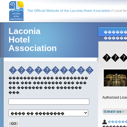
The Official Website of the Laconia Hotel Asociation
// Local ti
Laconia
�����
Hotel
�����
Association
���
����������
��������� ��� ���������
��� ��� �������� ��� ���
�� ������� ��� �������
���.
Authorized Lice
�����
�������