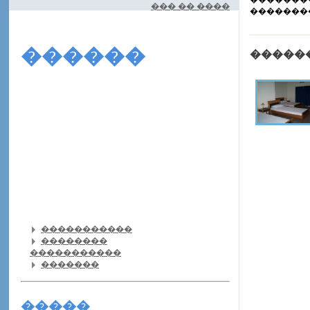
��� �� ����
�������
������
�����
�����������
��������
�����������
�������
�����