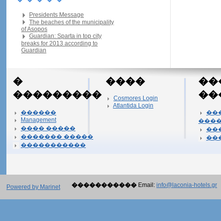
Presidents Message
The beaches of the municipality
of Asopos
Guardian: Sparta in top city
breaks for 2013 according to
Guardian
�
����
��
���������
��
Cosmores Login
Atlantida Login
������
��
Management
���
���� �����
��
������� �����
��
�����������
�����������
Email:
info@laconia-hotels.gr
Powered by Marinet