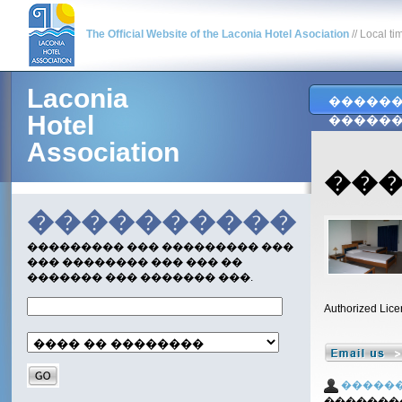
The Official Website of the Laconia Hotel Asociation
// Local ti
Laconia
�����
Hotel
�����
Association
���
����������
��������� ��� ��������� ���
��� �������� ��� ��� ��
������� ��� ������� ���.
Authorized Lice
�����
�������